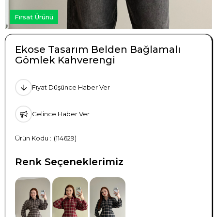
Fırsat Ürünü
Ekose Tasarım Belden Bağlamalı
Gömlek Kahverengi
Fiyat Düşünce Haber Ver
Gelince Haber Ver
(114629)
Renk Seçeneklerimiz
TÜKENDI
TÜKENDI
TÜKENDI