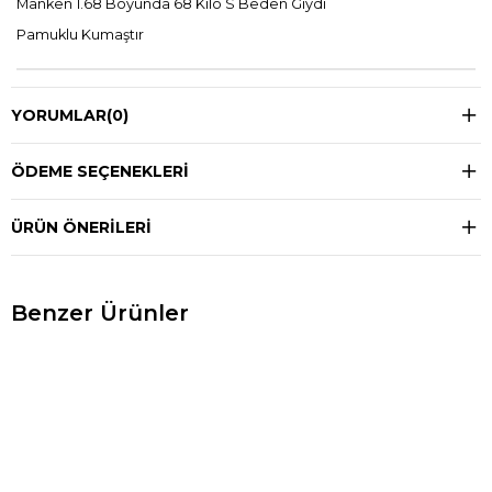
Manken 1.68 Boyunda 68 Kilo S Beden Giydi
Pamuklu Kumaştır
YORUMLAR
(0)
ÖDEME SEÇENEKLERI
ÜRÜN ÖNERILERI
Benzer Ürünler