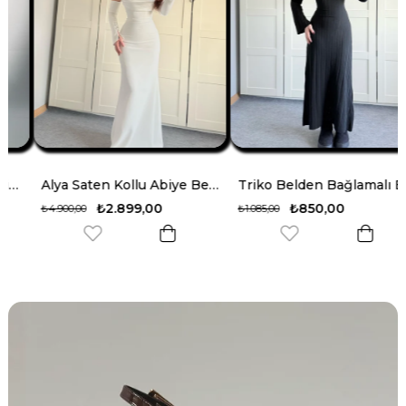
Alya Saten Kollu Abiye Beyaz
Triko Belden Bağlamalı Elbise Siyah
₺2.899,00
₺850,00
₺4.900,00
₺1.085,00