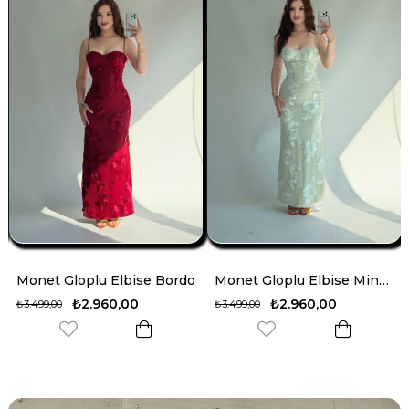
o
Monet Gloplu Elbise Mint Yeşili
Monet Gloplu Elbise Sarı
₺2.960,00
₺2.960,00
₺3.499,00
₺3.499,00