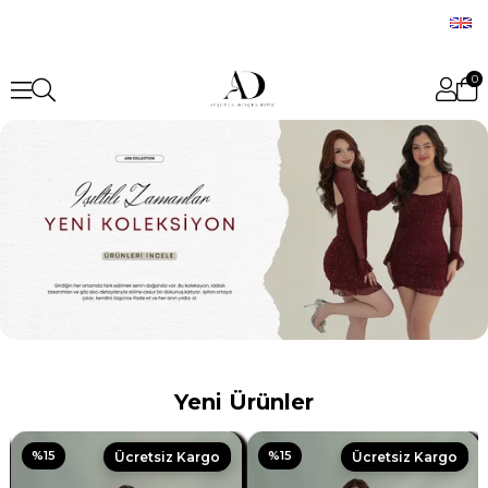
test
0
Yeni Ürünler
%15
%15
Ücretsiz Kargo
Ücretsiz Kargo