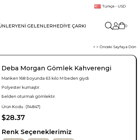
Türkçe - USD
ÜNLER
YENİ GELENLER
HEDİYE ÇARKI
0
< < Önceki Sayfaya Dön
Deba Morgan Gömlek Kahverengi
Manken 168 boyunda 63 kilo M beden giydi.
Polyester kumaştır.
belden oturmalı gömlektir.
(114847)
$28.37
TÜKENDI
Renk Seçeneklerimiz