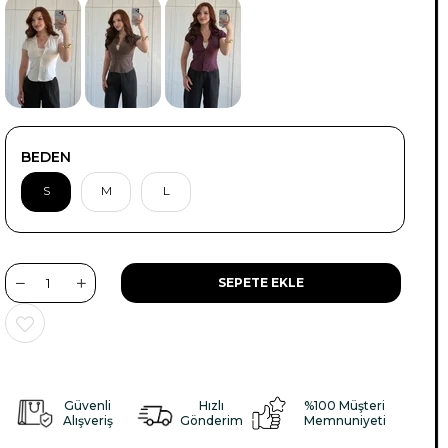
BEDEN
S
M
L
Güvenli
Hızlı
%100 Müşteri
Alışveriş
Gönderim
Memnuniyeti