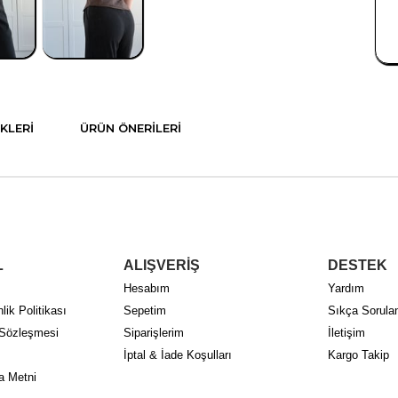
KLERI
ÜRÜN ÖNERILERI
L
ALIŞVERİŞ
DESTEK
Hesabım
Yardım
lik Politikası
Sepetim
Sıkça Sorulan
 Sözleşmesi
Siparişlerim
İletişim
İptal & İade Koşulları
Kargo Takip
a Metni