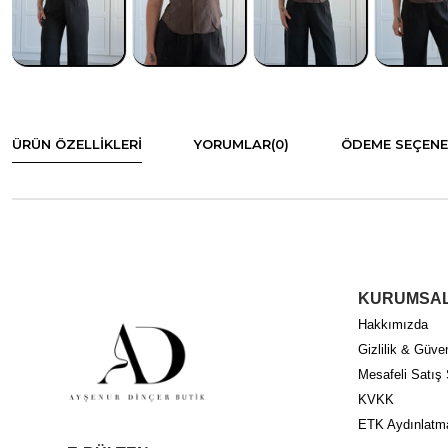
ÜRÜN ÖZELLIKLERI
YORUMLAR
(0)
ÖDEME SEÇENE
KURUMSA
Hakkımızda
Gizlilik & Güven
Mesafeli Satış
KVKK
ETK Aydınlatm