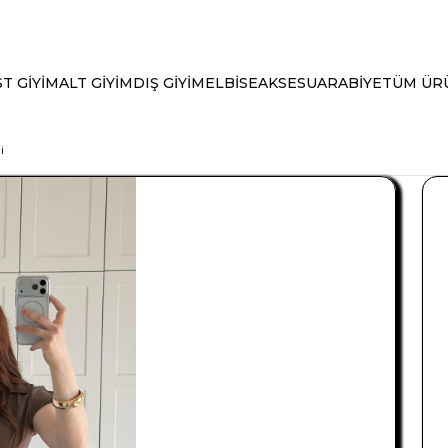
T GİYİM
ALT GİYİM
DIŞ GİYİM
ELBİSE
AKSESUAR
ABİYE
TÜM ÜR
i