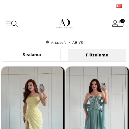
0
Anasayfa
ABİYE
Sıralama
Filtreleme