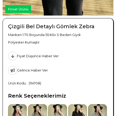
Fırsat Ürünü
Çizgili Bel Detaylı Gömlek Zebra
Manken 1.70 Boyunda 55 Kilo S Beden Giydi
Polyester Kumaştır
Fiyat Düşünce Haber Ver
Gelince Haber Ver
(114708)
Renk Seçeneklerimiz
TÜKENDI
TÜKENDI
TÜKENDI
TÜKENDI
TÜKENDI