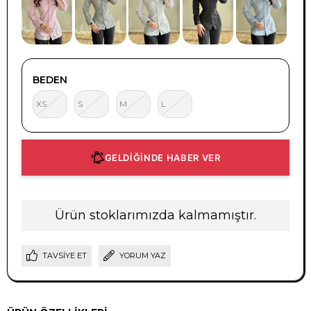
BEDEN
XS
S
M
L
GELDİĞİNDE HABER VER
Ürün stoklarımızda kalmamıştır.
TAVSIYE ET
YORUM YAZ