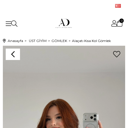
0
Anasayfa
ÜST GİYİM
GÖMLEK
Alaçatı Kısa Kol Gömlek