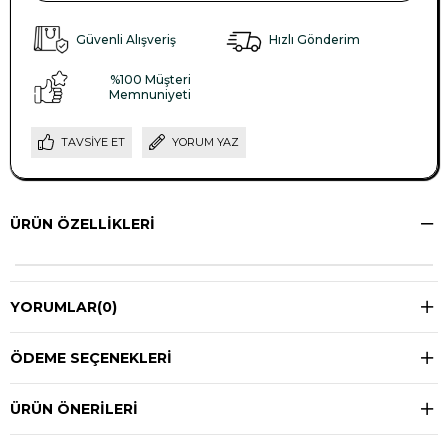
Güvenli Alışveriş
Hızlı Gönderim
%100 Müşteri
Memnuniyeti
TAVSIYE ET
YORUM YAZ
ÜRÜN ÖZELLIKLERI
YORUMLAR
(0)
ÖDEME SEÇENEKLERI
ÜRÜN ÖNERILERI