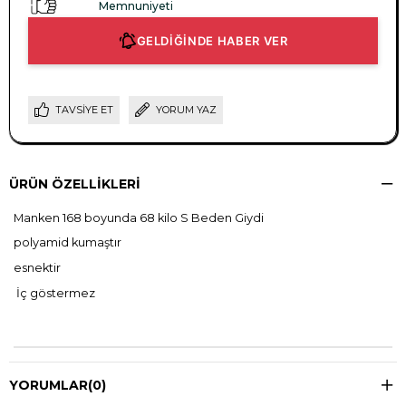
Memnuniyeti
GELDİĞİNDE HABER VER
TAVSIYE ET
YORUM YAZ
ÜRÜN ÖZELLIKLERI
Manken 168 boyunda 68 kilo S Beden Giydi
polyamid kumaştır
esnektir
İç göstermez
YORUMLAR
(0)