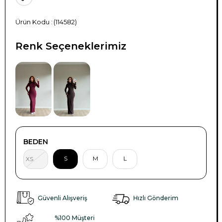
(114582)
Renk Seçeneklerimiz
TÜKENDI
BEDEN
S
M
L
XS
Güvenli Alışveriş
Hızlı Gönderim
%100 Müşteri