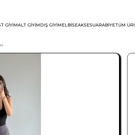
T GİYİM
ALT GİYİM
DIŞ GİYİM
ELBİSE
AKSESUAR
ABİYE
TÜM ÜR
ri