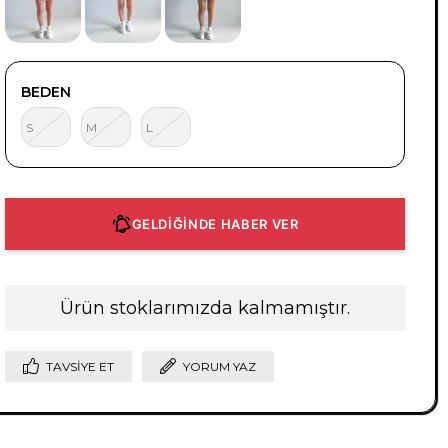
BEDEN
S
M
L
GELDİĞİNDE HABER VER
Ürün stoklarımızda kalmamıştır.
TAVSIYE ET
YORUM YAZ