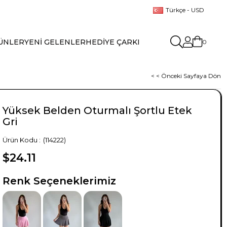
Türkçe - USD
ÜNLER
YENİ GELENLER
HEDİYE ÇARKI
0
< < Önceki Sayfaya Dön
Yüksek Belden Oturmalı Şortlu Etek
Gri
(114222)
$24.11
TÜKENDI
TÜKENDI
TÜKENDI
Renk Seçeneklerimiz