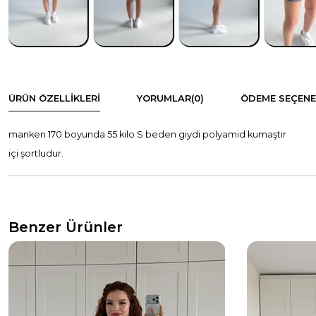
ÜRÜN ÖZELLIKLERI
YORUMLAR
(0)
ÖDEME SEÇENE
manken 170 boyunda 55 kilo S beden giydi polyamid kumaştır
içi şortludur.
Benzer Ürünler