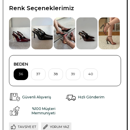
Renk Seçeneklerimiz
TÜKENDI
BEDEN
36
37
38
39
40
Güvenli Alışveriş
Hızlı Gönderim
%100 Müşteri
Memnuniyeti
TAVSIYE ET
YORUM YAZ