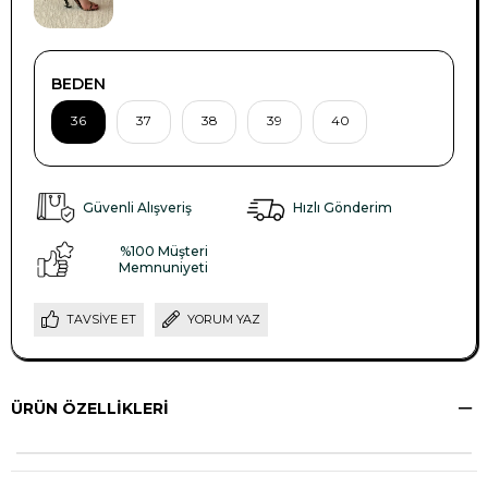
BEDEN
36
37
38
39
40
Güvenli Alışveriş
Hızlı Gönderim
%100 Müşteri
Memnuniyeti
TAVSIYE ET
YORUM YAZ
ÜRÜN ÖZELLIKLERI