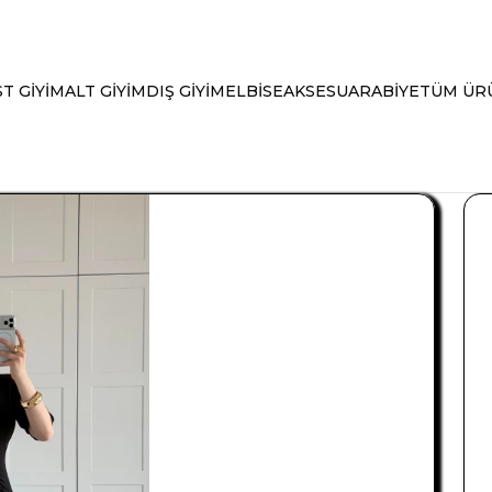
T GİYİM
ALT GİYİM
DIŞ GİYİM
ELBİSE
AKSESUAR
ABİYE
TÜM ÜR