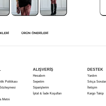
KLERI
ÜRÜN ÖNERILERI
L
ALIŞVERİŞ
DESTEK
Hesabım
Yardım
lik Politikası
Sepetim
Sıkça Sorulan
 Sözleşmesi
Siparişlerim
İletişim
İptal & İade Koşulları
Kargo Takip
a Metni