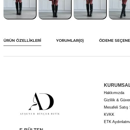
ÜRÜN ÖZELLIKLERI
YORUMLAR
(0)
ÖDEME SEÇENE
KURUMSA
Hakkımızda
Gizlilik & Güven
Mesafeli Satış
KVKK
ETK Aydınlatm