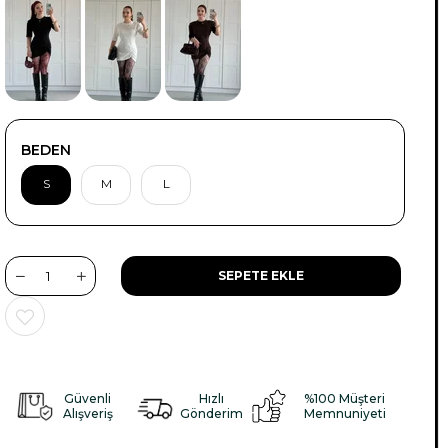
BEDEN
S
M
L
Güvenli
Hızlı
%100 Müşteri
Alışveriş
Gönderim
Memnuniyeti