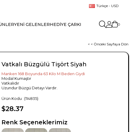
Türkçe - USD
ÜNLER
YENİ GELENLER
HEDİYE ÇARKI
0
< < Önceki Sayfaya Dön
Vatkalı Büzgülü Tişört Siyah
Manken 168 Boyunda 63 Kilo M Beden Giydi
Modal Kumaştır
Vatkalıdır
Uzundur Büzgü Detayı Vardır.
(114835)
$28.37
Renk Seçeneklerimiz