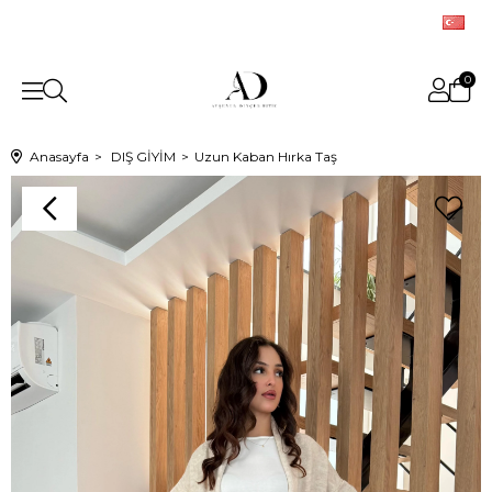
0
Anasayfa
DIŞ GİYİM
Uzun Kaban Hırka Taş