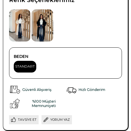
BEDEN
STANDART
Güvenli Alışveriş
Hızlı Gönderim
%100 Müşteri
Memnuniyeti
TAVSIYE ET
YORUM YAZ