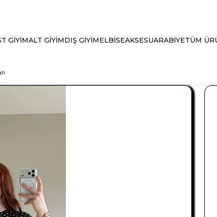
T GİYİM
ALT GİYİM
DIŞ GİYİM
ELBİSE
AKSESUAR
ABİYE
TÜM ÜR
ah