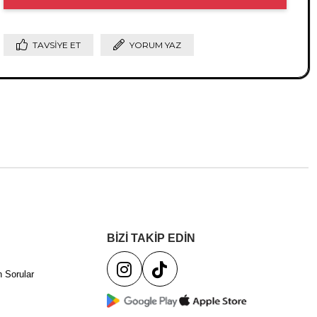
TAVSIYE ET
YORUM YAZ
BİZİ TAKİP EDİN
 Sorular