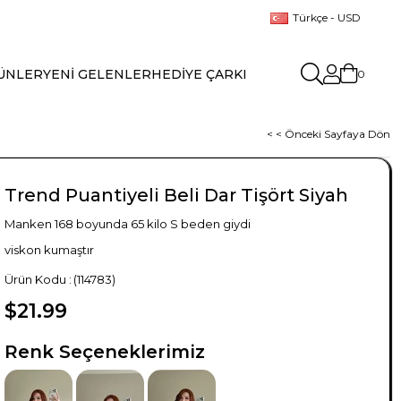
Türkçe - USD
ÜNLER
YENİ GELENLER
HEDİYE ÇARKI
0
< < Önceki Sayfaya Dön
Trend Puantiyeli Beli Dar Tişört Siyah
Manken 168 boyunda 65 kilo S beden giydi
viskon kumaştır
(114783)
$21.99
TÜKENDI
Renk Seçeneklerimiz