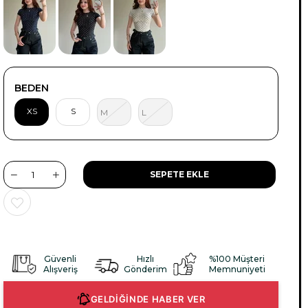
BEDEN
XS
S
M
L
Güvenli
Hızlı
%100 Müşteri
Alışveriş
Gönderim
Memnuniyeti
GELDİĞİNDE HABER VER