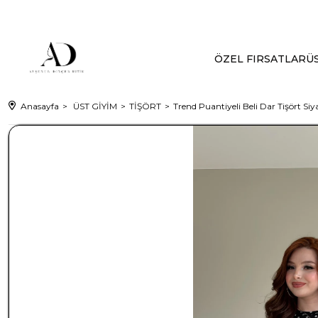
ÖZEL FIRSATLAR
ÜS
Anasayfa
ÜST GİYİM
TİŞÖRT
Trend Puantiyeli Beli Dar Tişört Siy