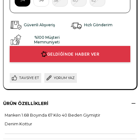
38
40
42
Güvenli Alışveriş
Hızlı Gönderim
%100 Müşteri
Memnuniyeti
GELDİĞİNDE HABER VER
TAVSIYE ET
YORUM YAZ
ÜRÜN ÖZELLIKLERI
Manken 1.68 Boyında 67 Kilo 40 Beden Giymiştir
Denim Kottur