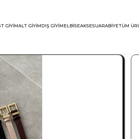
T GİYİM
ALT GİYİM
DIŞ GİYİM
ELBİSE
AKSESUAR
ABİYE
TÜM ÜR