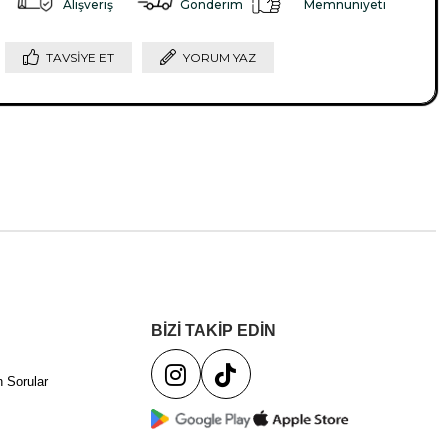
Alışveriş
Gönderim
Memnuniyeti
TAVSIYE ET
YORUM YAZ
BİZİ TAKİP EDİN
 Sorular