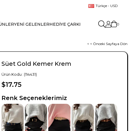
Türkçe - USD
ÜNLER
YENİ GELENLER
HEDİYE ÇARKI
0
< < Önceki Sayfaya Dön
Süet Gold Kemer Krem
(114431)
$17.75
TÜKENDI
TÜKENDI
TÜKENDI
Renk Seçeneklerimiz
TÜKENDI