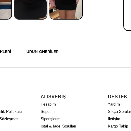
KLERI
ÜRÜN ÖNERILERI
L
ALIŞVERİŞ
DESTEK
Hesabım
Yardım
lik Politikası
Sepetim
Sıkça Sorulan
 Sözleşmesi
Siparişlerim
İletişim
İptal & İade Koşulları
Kargo Takip