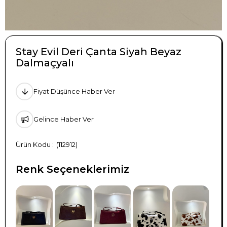
Stay Evil Deri Çanta Siyah Beyaz
Dalmaçyalı
Fiyat Düşünce Haber Ver
Gelince Haber Ver
(112912)
Renk Seçeneklerimiz
TÜKENDI
TÜKENDI
TÜKENDI
TÜKENDI
TÜKENDI
TÜKENDI
TÜKENDI
TÜKENDI