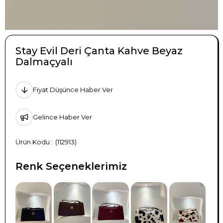
Stay Evil Deri Çanta Kahve Beyaz
Dalmaçyalı
Fiyat Düşünce Haber Ver
Gelince Haber Ver
(112913)
Renk Seçeneklerimiz
TÜKENDI
TÜKENDI
TÜKENDI
TÜKENDI
TÜKENDI
TÜKENDI
TÜKENDI
TÜKENDI