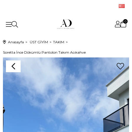
0
Anasayfa
ÜST GİYİM
TAKIM
Soretta İnce Dökümlü Pantolon Takım Acıkahve