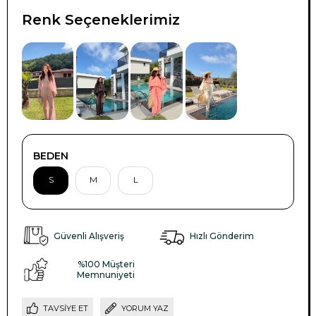
Renk Seçeneklerimiz
BEDEN
S
M
L
Güvenli Alışveriş
Hızlı Gönderim
%100 Müşteri
Memnuniyeti
TAVSIYE ET
YORUM YAZ