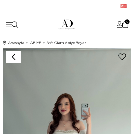
0
Anasayfa
ABİYE
Soft Glam Abiye Beyaz