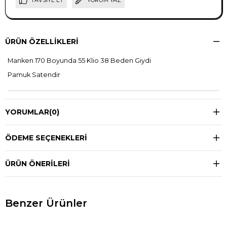
TAVSIYE ET
YORUM YAZ
ÜRÜN ÖZELLIKLERI
Manken 170 Boyunda 55 Klio 38 Beden Giydi
Pamuk Satendir
YORUMLAR
(0)
ÖDEME SEÇENEKLERI
ÜRÜN ÖNERILERI
Benzer Ürünler