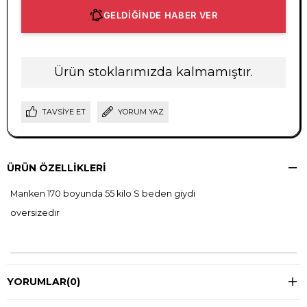
GELDİĞİNDE HABER VER
Ürün stoklarımızda kalmamıştır.
TAVSIYE ET
YORUM YAZ
ÜRÜN ÖZELLIKLERI
Manken 170 boyunda 55 kilo S beden giydi
oversizedır
YORUMLAR
(0)