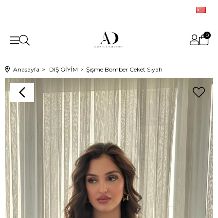
0
Anasayfa
DIŞ GİYİM
Şişme Bomber Ceket Siyah