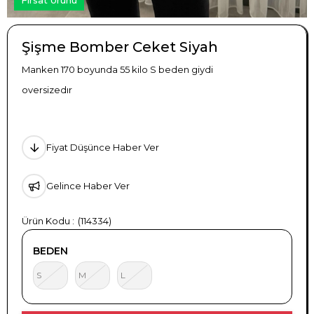
Şişme Bomber Ceket Siyah
Manken 170 boyunda 55 kilo S beden giydi
oversizedır
Fiyat Düşünce Haber Ver
Gelince Haber Ver
(114334)
BEDEN
S
M
L