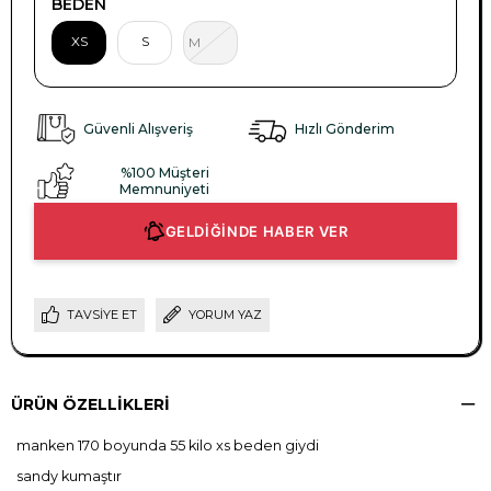
BEDEN
XS
S
M
Güvenli Alışveriş
Hızlı Gönderim
%100 Müşteri
Memnuniyeti
GELDİĞİNDE HABER VER
TAVSIYE ET
YORUM YAZ
ÜRÜN ÖZELLIKLERI
manken 170 boyunda 55 kilo xs beden giydi
sandy kumaştır