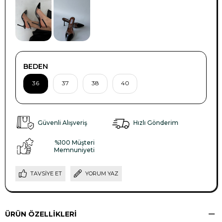
BEDEN
36
37
38
40
Güvenli Alışveriş
Hızlı Gönderim
%100 Müşteri
Memnuniyeti
TAVSIYE ET
YORUM YAZ
ÜRÜN ÖZELLIKLERI