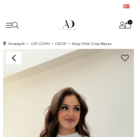
0
Anasayfa
ÜST GİYİM
CROP
Roxy Fitilli Crop Beyaz