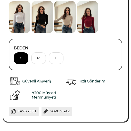
BEDEN
S
M
L
Güvenli Alışveriş
Hızlı Gönderim
%100 Müşteri
Memnuniyeti
TAVSIYE ET
YORUM YAZ