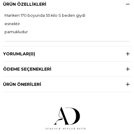
ÜRÜN ÖZELLIKLERI
Manken 170 boyunda 55 kilo S beden giydi
esnektir
pamukludur
YORUMLAR
(0)
ÖDEME SEÇENEKLERI
ÜRÜN ÖNERILERI