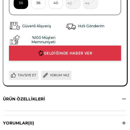
36
38
40
42
44
Güvenli Alışveriş
Hızlı Gönderim
%100 Müşteri
Memnuniyeti
GELDİĞİNDE HABER VER
TAVSIYE ET
YORUM YAZ
ÜRÜN ÖZELLIKLERI
YORUMLAR
(0)