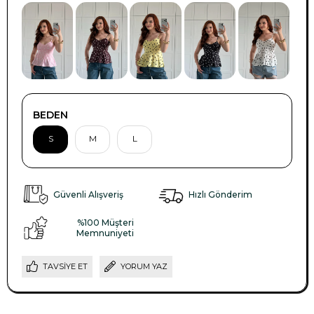
BEDEN
S
M
L
Güvenli Alışveriş
Hızlı Gönderim
%100 Müşteri
Memnuniyeti
TAVSIYE ET
YORUM YAZ