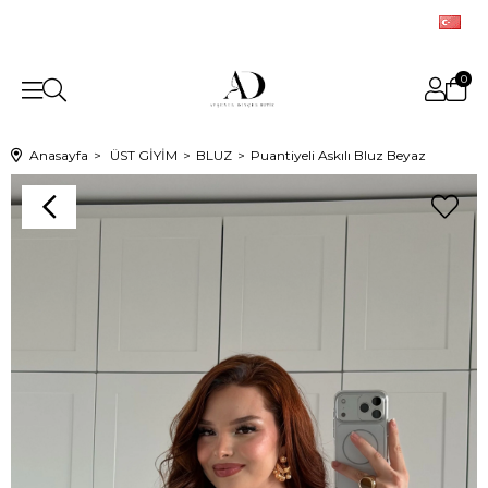
0
Anasayfa
ÜST GİYİM
BLUZ
Puantiyeli Askılı Bluz Beyaz