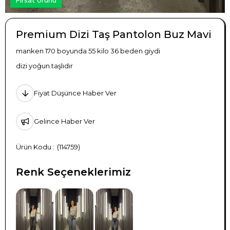
Premium Dizi Taş Pantolon Buz Mavi
manken 170 boyunda 55 kilo 36 beden giydi
dizi yoğun taşlıdır
Fiyat Düşünce Haber Ver
Gelince Haber Ver
(114759)
Renk Seçeneklerimiz
TÜKENDI