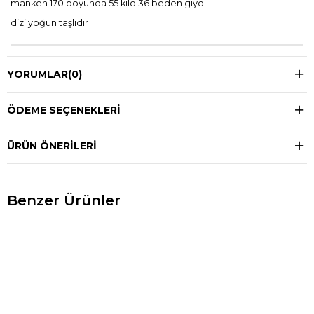
manken 170 boyunda 55 kilo 36 beden giydi
dizi yoğun taşlıdır
YORUMLAR
(0)
ÖDEME SEÇENEKLERI
ÜRÜN ÖNERILERI
Benzer Ürünler