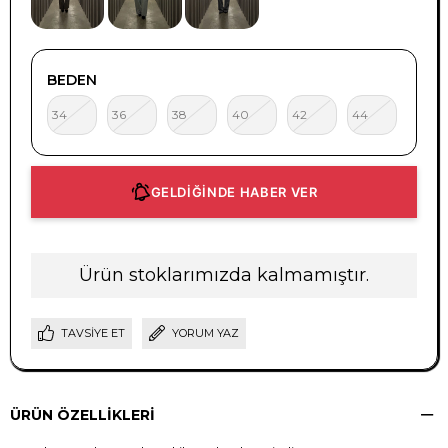
BEDEN
34
36
38
40
42
44
GELDİĞİNDE HABER VER
Ürün stoklarımızda kalmamıştır.
TAVSIYE ET
YORUM YAZ
ÜRÜN ÖZELLIKLERI