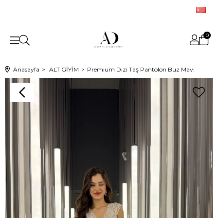
0
Anasayfa
ALT GİYİM
Premium Dizi Taş Pantolon Buz Mavi