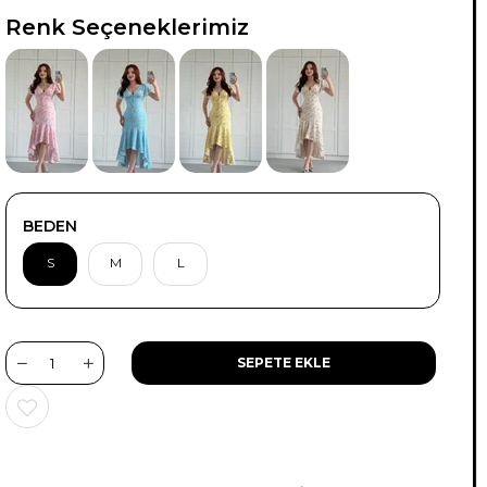
TÜKENDI
Renk Seçeneklerimiz
BEDEN
S
M
L