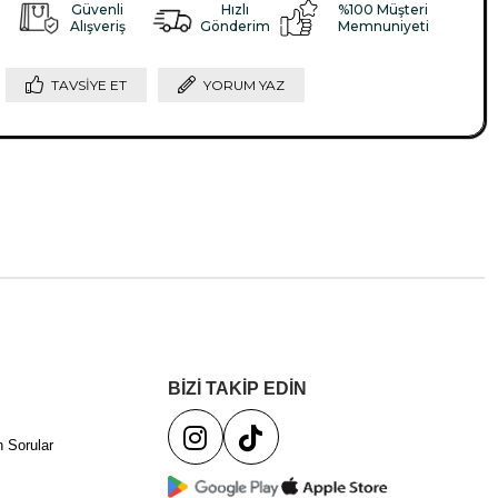
Güvenli
Hızlı
%100 Müşteri
Alışveriş
Gönderim
Memnuniyeti
TAVSIYE ET
YORUM YAZ
BİZİ TAKİP EDİN
 Sorular