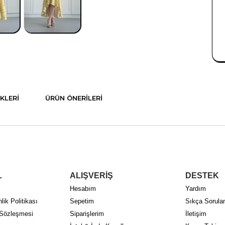
KLERI
ÜRÜN ÖNERILERI
L
ALIŞVERİŞ
DESTEK
Hesabım
Yardım
lik Politikası
Sepetim
Sıkça Sorulan
 Sözleşmesi
Siparişlerim
İletişim