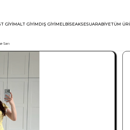
T GİYİM
ALT GİYİM
DIŞ GİYİM
ELBİSE
AKSESUAR
ABİYE
TÜM ÜR
e Sarı