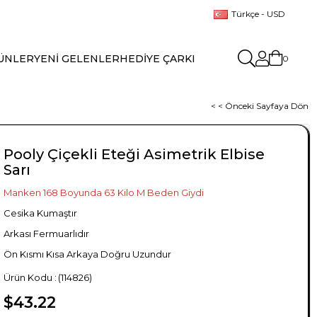
Türkçe - USD
ÜNLER
YENİ GELENLER
HEDİYE ÇARKI
0
< < Önceki Sayfaya Dön
Pooly Çiçekli Eteği Asimetrik Elbise
Sarı
Manken 168 Boyunda 63 Kilo M Beden Giydi
Cesika Kumaştır
Arkası Fermuarlıdır
Ön Kısmı Kısa Arkaya Doğru Uzundur
(114826)
$43.22