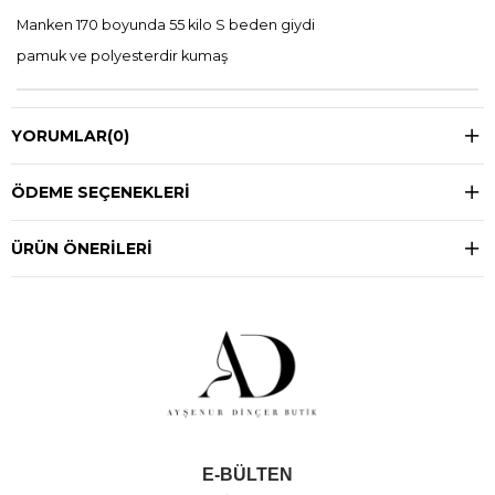
Manken 170 boyunda 55 kilo S beden giydi
pamuk ve polyesterdir kumaş
YORUMLAR
(0)
ÖDEME SEÇENEKLERI
ÜRÜN ÖNERILERI
E-BÜLTEN