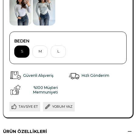
BEDEN
S
M
L
Güvenli Alışveriş
Hızlı Gönderim
%100 Müşteri
Memnuniyeti
TAVSIYE ET
YORUM YAZ
ÜRÜN ÖZELLIKLERI