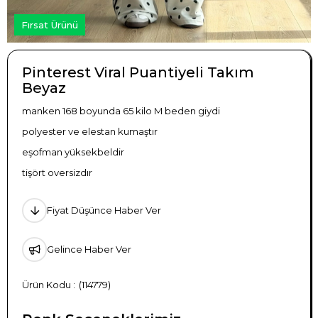
Fırsat Ürünü
Pinterest Viral Puantiyeli Takım
Beyaz
manken 168 boyunda 65 kilo M beden giydi
polyester ve elestan kumaştır
eşofman yüksekbeldir
tişört oversizdır
Fiyat Düşünce Haber Ver
Gelince Haber Ver
(114779)
TÜKENDI
TÜKENDI