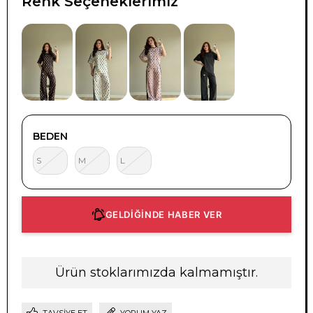
Renk Seçeneklerimiz
BEDEN
S
M
L
GELDİĞİNDE HABER VER
Ürün stoklarımızda kalmamıştır.