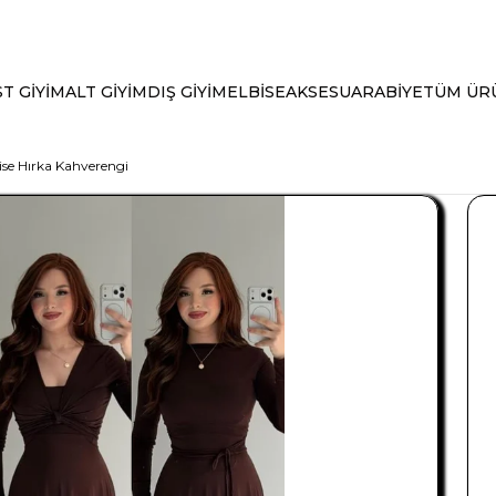
T GİYİM
ALT GİYİM
DIŞ GİYİM
ELBİSE
AKSESUAR
ABİYE
TÜM ÜR
se Hırka Kahverengi