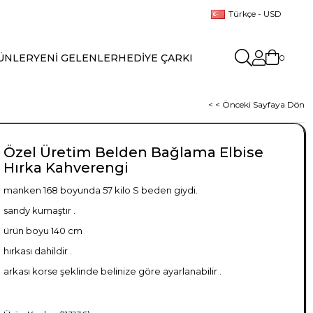
Türkçe - USD
ÜNLER
YENİ GELENLER
HEDİYE ÇARKI
0
< < Önceki Sayfaya Dön
Özel Üretim Belden Bağlama Elbise
Hırka Kahverengi
manken 168 boyunda 57 kilo S beden giydi.
sandy kumaştır .
ürün boyu 140 cm
hırkası dahildir .
arkası korse şeklinde belinize göre ayarlanabilir .