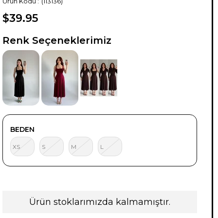
(113136)
$39.95
TÜKENDI
TÜKENDI
TÜKENDI
Renk Seçeneklerimiz
BEDEN
XS
S
M
L
Ürün stoklarımızda kalmamıştır.