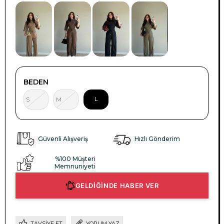
BEDEN
L
S
M
Güvenli Alışveriş
Hızlı Gönderim
%100 Müşteri
Memnuniyeti
GELDİĞİNDE HABER VER
TAVSIYE ET
YORUM YAZ