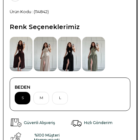
(114842)
Renk Seçeneklerimiz
BEDEN
S
M
L
Güvenli Alışveriş
Hızlı Gönderim
%100 Müşteri
Memnuniyeti