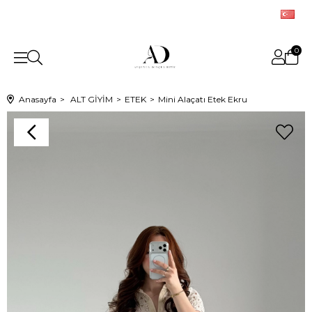
0
Anasayfa
ALT GİYİM
ETEK
Mini Alaçatı Etek Ekru