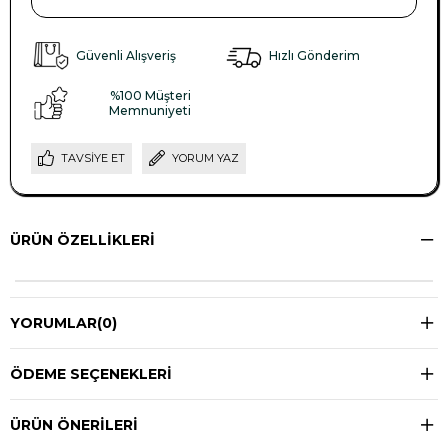
Güvenli Alışveriş
Hızlı Gönderim
%100 Müşteri
Memnuniyeti
TAVSIYE ET
YORUM YAZ
ÜRÜN ÖZELLIKLERI
YORUMLAR
(0)
ÖDEME SEÇENEKLERI
ÜRÜN ÖNERILERI