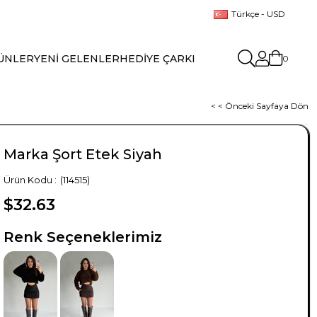
Türkçe - USD
ÜNLER
YENİ GELENLER
HEDİYE ÇARKI
0
< < Önceki Sayfaya Dön
Marka Şort Etek Siyah
(114515)
$32.63
TÜKENDI
TÜKENDI
Renk Seçeneklerimiz