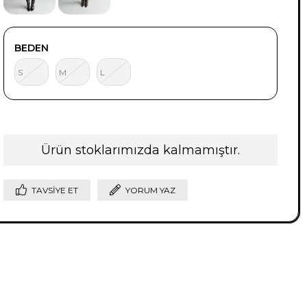
BEDEN
S
M
L
Ürün stoklarımızda kalmamıştır.
TAVSIYE ET
YORUM YAZ