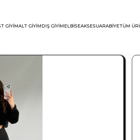
T GİYİM
ALT GİYİM
DIŞ GİYİM
ELBİSE
AKSESUAR
ABİYE
TÜM ÜR