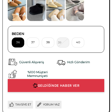
BEDEN
36
37
38
40
39
Güvenli Alışveriş
Hızlı Gönderim
%100 Müşteri
Memnuniyeti
GELDİĞİNDE HABER VER
TAVSIYE ET
YORUM YAZ