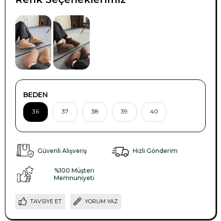
BEDEN
36
37
38
39
40
Güvenli Alışveriş
Hızlı Gönderim
%100 Müşteri
Memnuniyeti
TAVSIYE ET
YORUM YAZ