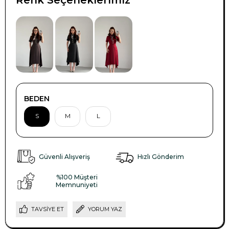
BEDEN
S
M
L
Güvenli Alışveriş
Hızlı Gönderim
%100 Müşteri
Memnuniyeti
TAVSIYE ET
YORUM YAZ