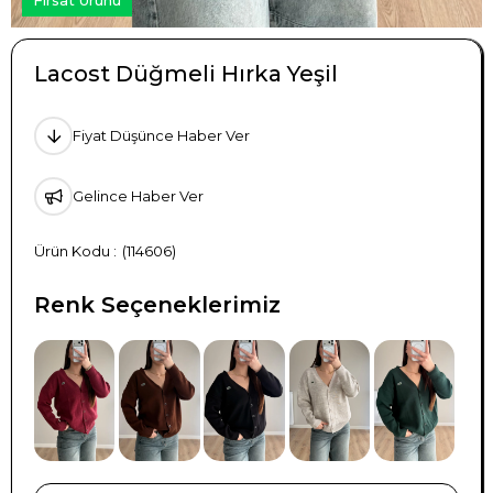
Lacost Düğmeli Hırka Yeşil
Fiyat Düşünce Haber Ver
Gelince Haber Ver
(114606)
Renk Seçeneklerimiz
TÜKENDI
TÜKENDI
TÜKENDI
TÜKENDI
TÜKENDI