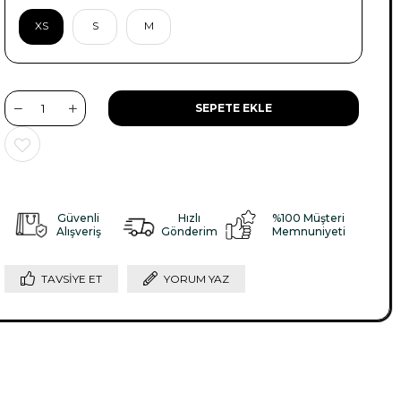
XS
S
M
Güvenli
Hızlı
%100 Müşteri
Alışveriş
Gönderim
Memnuniyeti
TAVSIYE ET
YORUM YAZ