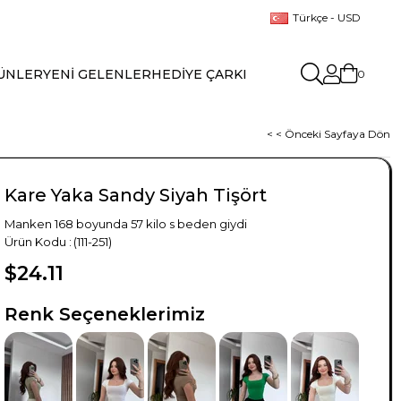
Türkçe - USD
ÜNLER
YENİ GELENLER
HEDİYE ÇARKI
0
< < Önceki Sayfaya Dön
Kare Yaka Sandy Siyah Tişört
Manken 168 boyunda 57 kilo s beden giydi
(111-251)
$24.11
TÜKENDI
TÜKENDI
TÜKENDI
TÜKENDI
TÜKENDI
Renk Seçeneklerimiz