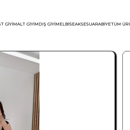
T GİYİM
ALT GİYİM
DIŞ GİYİM
ELBİSE
AKSESUAR
ABİYE
TÜM ÜR