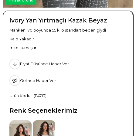
Ivory Yan Yırtmaçlı Kazak Beyaz
Manken 170 boyunda 55 kilo standart beden giydi
Kalp Yakadır
triko kumaştır
Fiyat Düşünce Haber Ver
Gelince Haber Ver
(114713)
Renk Seçeneklerimiz
TÜKENDI
TÜKENDI