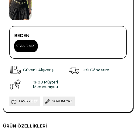
BEDEN
STANDART
Güvenli Alışveriş
Hızlı Gönderim
%100 Müşteri
Memnuniyeti
TAVSIYE ET
YORUM YAZ
ÜRÜN ÖZELLIKLERI