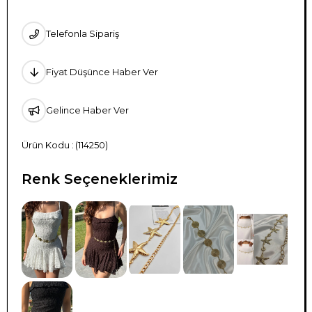
Telefonla Sipariş
Fiyat Düşünce Haber Ver
Gelince Haber Ver
(114250)
Renk Seçeneklerimiz
TÜKENDI
TÜKENDI
TÜKENDI
TÜKENDI
TÜKENDI