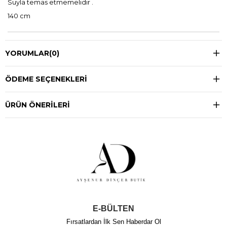
Suyla temas etmemelidir .
140 cm
YORUMLAR
(0)
ÖDEME SEÇENEKLERI
ÜRÜN ÖNERILERI
E-BÜLTEN
Fırsatlardan İlk Sen Haberdar Ol