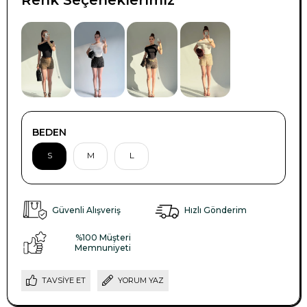
BEDEN
S
M
L
Güvenli Alışveriş
Hızlı Gönderim
%100 Müşteri
Memnuniyeti
TAVSIYE ET
YORUM YAZ