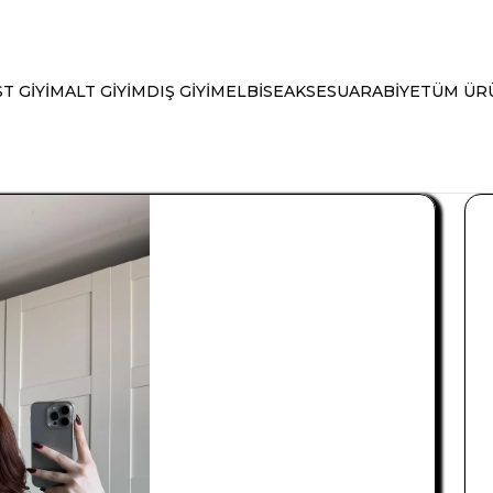
T GİYİM
ALT GİYİM
DIŞ GİYİM
ELBİSE
AKSESUAR
ABİYE
TÜM ÜR