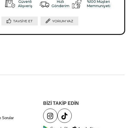
Güvenli
Hızlı
%100 Müşteri
Alışveriş
Gönderim
Memnuniyeti
TAVSIYE ET
YORUM YAZ
BİZİ TAKİP EDİN
 Sorular