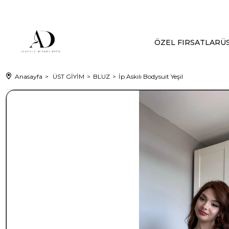
ÖZEL FIRSATLAR
ÜS
Anasayfa
ÜST GİYİM
BLUZ
İp Askılı Bodysuit Yeşil