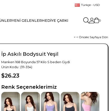
Türkçe - USD
ÜNLER
YENİ GELENLER
HEDİYE ÇARKI
0
< < Önceki Sayfaya Dön
İp Askılı Bodysuit Yeşil
Manken 168 Boyunda 57 Kilo S beden Giydi
(111-354)
$26.23
TÜKENDI
TÜKENDI
Renk Seçeneklerimiz