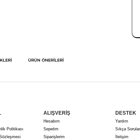
KLERI
ÜRÜN ÖNERILERI
L
ALIŞVERİŞ
DESTEK
Hesabım
Yardım
lik Politikası
Sepetim
Sıkça Sorulan
 Sözleşmesi
Siparişlerim
İletişim