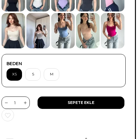
TÜKENDI
BEDEN
XS
S
M