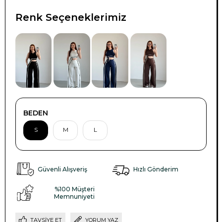
Renk Seçeneklerimiz
BEDEN
S
M
L
Güvenli Alışveriş
Hızlı Gönderim
%100 Müşteri
Memnuniyeti
TAVSIYE ET
YORUM YAZ