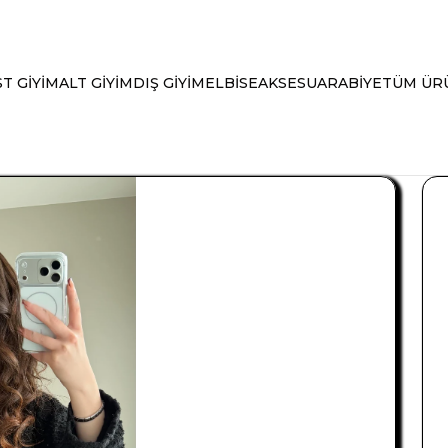
T GİYİM
ALT GİYİM
DIŞ GİYİM
ELBİSE
AKSESUAR
ABİYE
TÜM ÜR