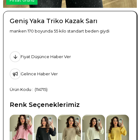
Geniş Yaka Triko Kazak Sarı
manken 170 boyunda 55 kilo standart beden giydi
Fiyat Düşünce Haber Ver
Gelince Haber Ver
(114715)
Renk Seçeneklerimiz
TÜKENDI
TÜKENDI
TÜKENDI
TÜKENDI
TÜKENDI