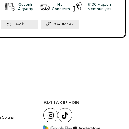
Güvenli
Hızlı
%100 Müşteri
Alışveriş
Gönderim
Memnuniyeti
TAVSIYE ET
YORUM YAZ
BİZİ TAKİP EDİN
 Sorular