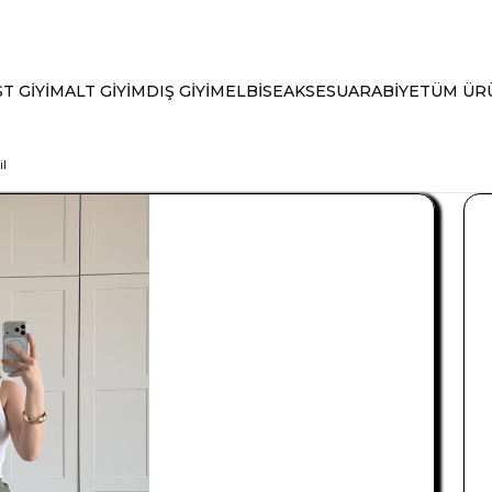
T GİYİM
ALT GİYİM
DIŞ GİYİM
ELBİSE
AKSESUAR
ABİYE
TÜM ÜR
il