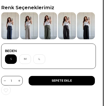
Renk Seçeneklerimiz
BEDEN
S
M
L