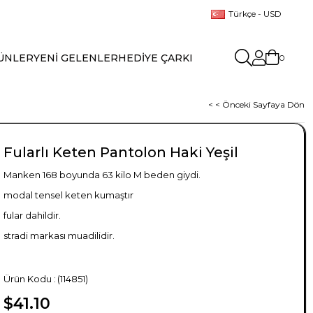
Türkçe - USD
ÜNLER
YENİ GELENLER
HEDİYE ÇARKI
0
< < Önceki Sayfaya Dön
Fularlı Keten Pantolon Haki Yeşil
Manken 168 boyunda 63 kilo M beden giydi.
modal tensel keten kumaştır
fular dahildir.
stradi markası muadilidir.
(114851)
$41.10