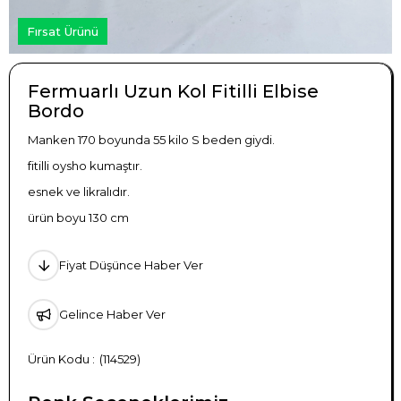
Fırsat Ürünü
Fermuarlı Uzun Kol Fitilli Elbise
Bordo
Manken 170 boyunda 55 kilo S beden giydi.
fitilli oysho kumaştır.
esnek ve likralıdır.
ürün boyu 130 cm
Fiyat Düşünce Haber Ver
Gelince Haber Ver
(114529)
TÜKENDI
TÜKENDI
TÜKENDI
TÜKENDI