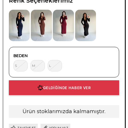
Renk Seçeneklerimiz
BEDEN
S
M
L
GELDİĞİNDE HABER VER
Ürün stoklarımızda kalmamıştır.