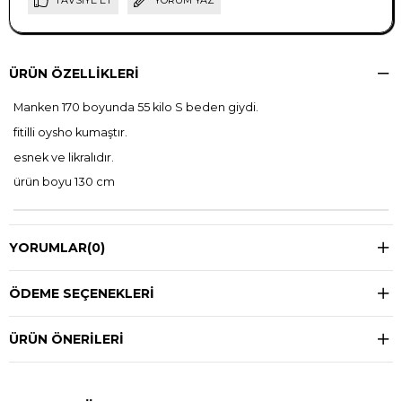
TAVSIYE ET
YORUM YAZ
ÜRÜN ÖZELLIKLERI
Manken 170 boyunda 55 kilo S beden giydi.
fitilli oysho kumaştır.
esnek ve likralıdır.
ürün boyu 130 cm
YORUMLAR
(0)
ÖDEME SEÇENEKLERI
ÜRÜN ÖNERILERI