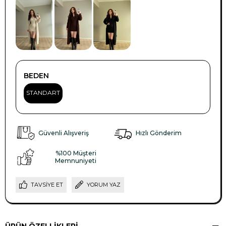
BEDEN
STANDART
Güvenli Alışveriş
Hızlı Gönderim
%100 Müşteri
Memnuniyeti
TAVSIYE ET
YORUM YAZ
ÜRÜN ÖZELLIKLERI