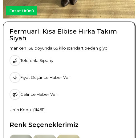
Fırsat Ürünü
Fermuarlı Kısa Elbise Hırka Takım
Siyah
manken 168 boyunda 65 kilo standart beden giydi
Telefonla Sipariş
Fiyat Düşünce Haber Ver
Gelince Haber Ver
(114611)
Renk Seçeneklerimiz
TÜKENDI