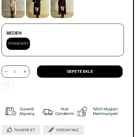
BEDEN
STANDART
Güvenli
Hızlı
%100 Müşteri
Alışveriş
Gönderim
Memnuniyeti
TAVSIYE ET
YORUM YAZ