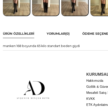
ÜRÜN ÖZELLIKLERI
YORUMLAR
(0)
ÖDEME SEÇENE
manken 168 boyunda 65 kilo standart beden giydi
KURUMSA
Hakkımızda
Gizlilik & Güven
Mesafeli Satış
KVKK
ETK Aydınlatm