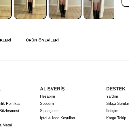
KLERI
ÜRÜN ÖNERILERI
L
ALIŞVERİŞ
DESTEK
Hesabım
Yardım
lik Politikası
Sepetim
Sıkça Sorulan
 Sözleşmesi
Siparişlerim
İletişim
İptal & İade Koşulları
Kargo Takip
a Metni