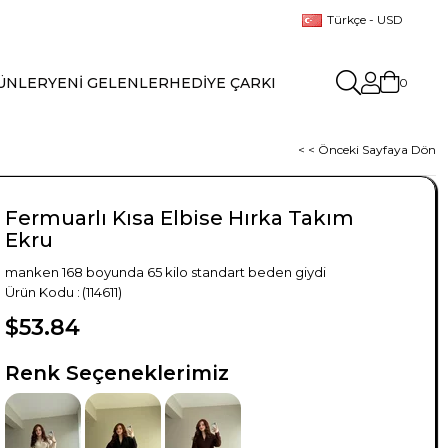
Türkçe - USD
ÜNLER
YENİ GELENLER
HEDİYE ÇARKI
0
< < Önceki Sayfaya Dön
Fermuarlı Kısa Elbise Hırka Takım
Ekru
manken 168 boyunda 65 kilo standart beden giydi
(114611)
$53.84
TÜKENDI
Renk Seçeneklerimiz