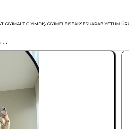
T GİYİM
ALT GİYİM
DIŞ GİYİM
ELBİSE
AKSESUAR
ABİYE
TÜM ÜR
 Ekru